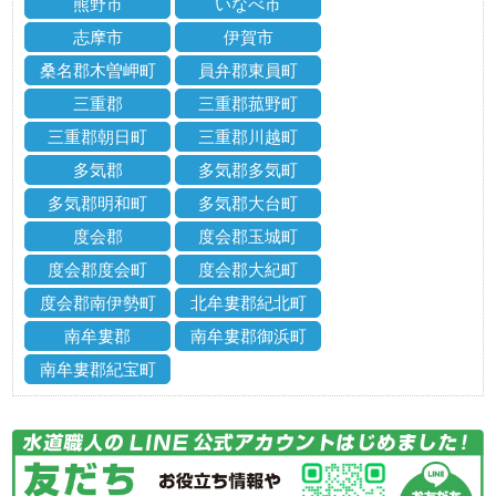
熊野市
いなべ市
志摩市
伊賀市
桑名郡木曽岬町
員弁郡東員町
三重郡
三重郡菰野町
三重郡朝日町
三重郡川越町
多気郡
多気郡多気町
多気郡明和町
多気郡大台町
度会郡
度会郡玉城町
度会郡度会町
度会郡大紀町
度会郡南伊勢町
北牟婁郡紀北町
南牟婁郡
南牟婁郡御浜町
南牟婁郡紀宝町