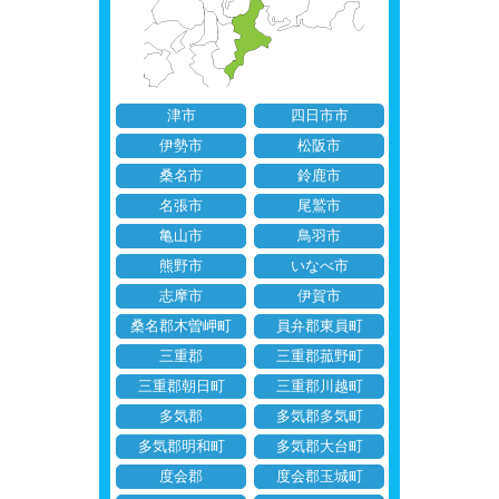
津市
四日市市
伊勢市
松阪市
桑名市
鈴鹿市
名張市
尾鷲市
亀山市
鳥羽市
熊野市
いなべ市
志摩市
伊賀市
桑名郡木曽岬町
員弁郡東員町
三重郡
三重郡菰野町
三重郡朝日町
三重郡川越町
多気郡
多気郡多気町
多気郡明和町
多気郡大台町
度会郡
度会郡玉城町