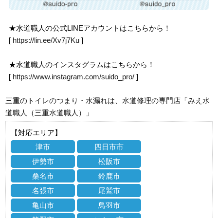
★水道職人の公式LINEアカウントはこちらから！
[
https://lin.ee/Xv7j7Ku
]
★水道職人のインスタグラムはこちらから！
[
https://www.instagram.com/suido_pro/
]
三重のトイレのつまり・水漏れは、水道修理の専門店「みえ水
道職人（三重水道職人）」
【対応エリア】
津市
四日市市
伊勢市
松阪市
桑名市
鈴鹿市
名張市
尾鷲市
亀山市
鳥羽市