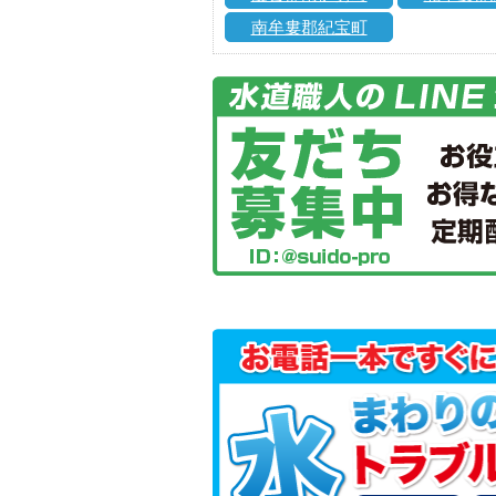
南牟婁郡紀宝町