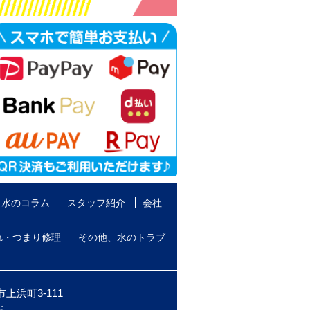
水のコラム
スタッフ紹介
会社
れ・つまり修理
その他、水のトラブ
上浜町3-111