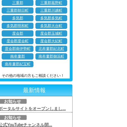
三重郡
三重郡菰野町
三重郡朝日町
三重郡川越町
多気郡
多気郡多気町
多気郡明和町
多気郡大台町
度会郡
度会郡玉城町
度会郡度会町
度会郡大紀町
度会郡南伊勢町
北牟婁郡紀北町
南牟婁郡
南牟婁郡御浜町
南牟婁郡紀宝町
その他の地域の方もご相談ください！
最新情報
お知らせ
ポータルサイトをオープンしまし...
お知らせ
公式YouTubeチャンネル開...