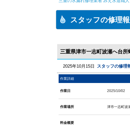
三重の水漏れ修理業者 みえ水道職人
スタッフの修理報
三重県津市一志町波瀬へ台所
2025年10月15日
スタッフの修理
作業詳細
作業日
2025/10/02
作業場所
津市一志町波
料金概要