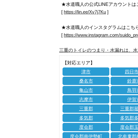
★水道職人の公式LINEアカウント
[
https://lin.ee/Xv7j7Ku
]
★水道職人のインスタグラムはこち
[
https://www.instagram.com/suido_pr
三重のトイレのつまり・水漏れは、水
【対応エリア】
津市
四日
桑名市
鈴鹿
亀山市
鳥羽
志摩市
伊賀
三重郡
三重郡
多気郡
多気郡
度会郡
度会郡
度会郡南伊勢町
北牟婁郡