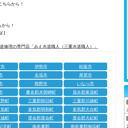
はこちらから！
らから！
o/
]
道修理の専門店「みえ水道職人（三重水道職人）」
市市
伊勢市
松阪市
市
名張市
尾鷲市
市
熊野市
いなべ市
市
桑名郡木曽岬町
員弁郡東員町
菰野町
三重郡朝日町
三重郡川越町
多気町
多気郡明和町
多気郡大台町
玉城町
度会郡度会町
度会郡大紀町
紀北町
南牟婁郡
南牟婁郡御浜町