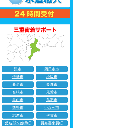
津市
四日市市
伊勢市
松阪市
桑名市
鈴鹿市
名張市
尾鷲市
亀山市
鳥羽市
熊野市
いなべ市
志摩市
伊賀市
桑名郡木曽岬町
員弁郡東員町