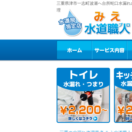
三重県津市一志町波瀬へ台所蛇口水漏れの
理