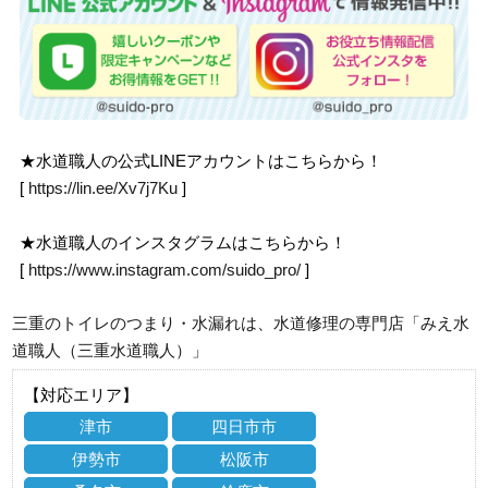
★水道職人の公式LINEアカウントはこちらから！
[
https://lin.ee/Xv7j7Ku
]
★水道職人のインスタグラムはこちらから！
[
https://www.instagram.com/suido_pro/
]
三重のトイレのつまり・水漏れは、水道修理の専門店「みえ水
道職人（三重水道職人）」
【対応エリア】
津市
四日市市
伊勢市
松阪市