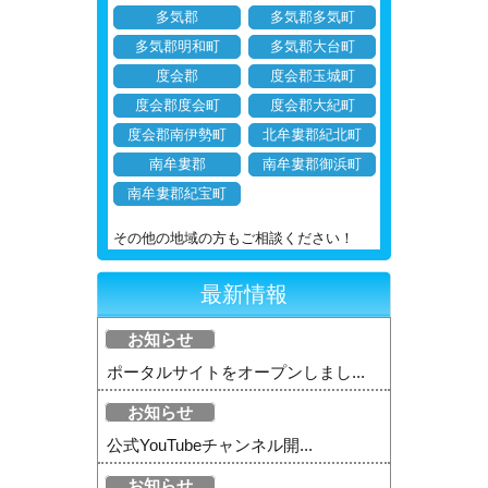
多気郡
多気郡多気町
多気郡明和町
多気郡大台町
度会郡
度会郡玉城町
度会郡度会町
度会郡大紀町
度会郡南伊勢町
北牟婁郡紀北町
南牟婁郡
南牟婁郡御浜町
南牟婁郡紀宝町
その他の地域の方もご相談ください！
最新情報
お知らせ
ポータルサイトをオープンしまし...
お知らせ
公式YouTubeチャンネル開...
お知らせ