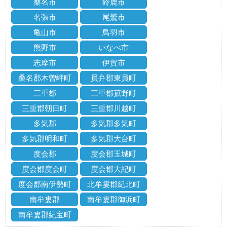
桑名市
鈴鹿市
名張市
尾鷲市
亀山市
鳥羽市
熊野市
いなべ市
志摩市
伊賀市
桑名郡木曽岬町
員弁郡東員町
三重郡
三重郡菰野町
三重郡朝日町
三重郡川越町
多気郡
多気郡多気町
多気郡明和町
多気郡大台町
度会郡
度会郡玉城町
度会郡度会町
度会郡大紀町
度会郡南伊勢町
北牟婁郡紀北町
南牟婁郡
南牟婁郡御浜町
南牟婁郡紀宝町