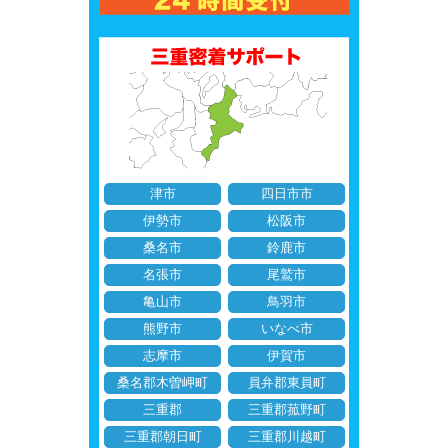
津市
四日市市
伊勢市
松阪市
桑名市
鈴鹿市
名張市
尾鷲市
亀山市
鳥羽市
熊野市
いなべ市
志摩市
伊賀市
桑名郡木曽岬町
員弁郡東員町
三重郡
三重郡菰野町
三重郡朝日町
三重郡川越町