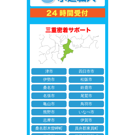
津市
四日市市
伊勢市
松阪市
桑名市
鈴鹿市
名張市
尾鷲市
亀山市
鳥羽市
熊野市
いなべ市
志摩市
伊賀市
桑名郡木曽岬町
員弁郡東員町