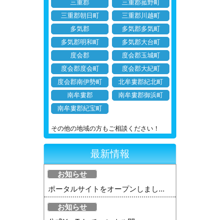
三重郡
三重郡菰野町
三重郡朝日町
三重郡川越町
多気郡
多気郡多気町
多気郡明和町
多気郡大台町
度会郡
度会郡玉城町
度会郡度会町
度会郡大紀町
度会郡南伊勢町
北牟婁郡紀北町
南牟婁郡
南牟婁郡御浜町
南牟婁郡紀宝町
その他の地域の方もご相談ください！
最新情報
お知らせ
ポータルサイトをオープンしまし...
お知らせ