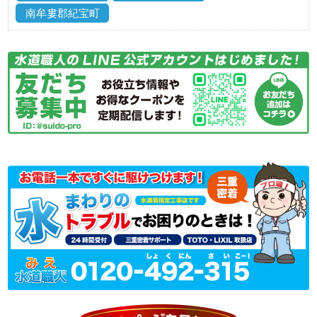
南牟婁郡紀宝町