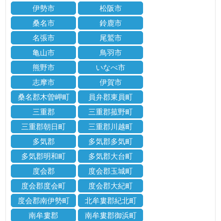
伊勢市
松阪市
桑名市
鈴鹿市
名張市
尾鷲市
亀山市
鳥羽市
熊野市
いなべ市
志摩市
伊賀市
桑名郡木曽岬町
員弁郡東員町
三重郡
三重郡菰野町
三重郡朝日町
三重郡川越町
多気郡
多気郡多気町
多気郡明和町
多気郡大台町
度会郡
度会郡玉城町
度会郡度会町
度会郡大紀町
度会郡南伊勢町
北牟婁郡紀北町
南牟婁郡
南牟婁郡御浜町