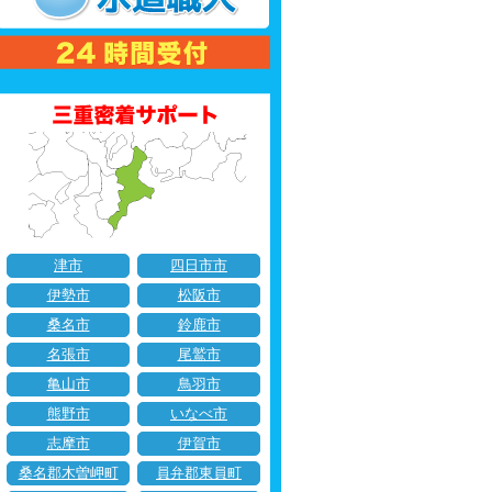
津市
四日市市
伊勢市
松阪市
桑名市
鈴鹿市
名張市
尾鷲市
亀山市
鳥羽市
熊野市
いなべ市
志摩市
伊賀市
桑名郡木曽岬町
員弁郡東員町