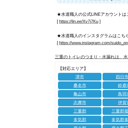
★水道職人の公式LINEアカウント
[
https://lin.ee/Xv7j7Ku
]
★水道職人のインスタグラムはこち
[
https://www.instagram.com/suido_pr
三重のトイレのつまり・水漏れは、水
【対応エリア】
津市
四日
桑名市
鈴鹿
亀山市
鳥羽
志摩市
伊賀
三重郡
三重郡
多気郡
多気郡