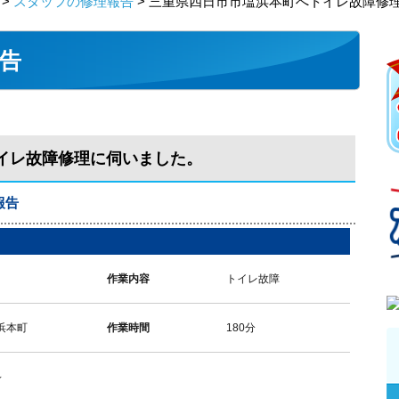
>
スタッフの修理報告
> 三重県四日市市塩浜本町へトイレ故障修
告
イレ故障修理に伺いました。
報告
作業内容
トイレ故障
浜本町
作業時間
180分
～