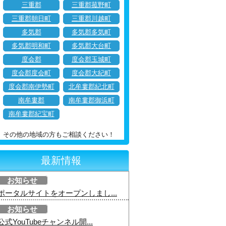
三重郡
三重郡菰野町
三重郡朝日町
三重郡川越町
多気郡
多気郡多気町
多気郡明和町
多気郡大台町
度会郡
度会郡玉城町
度会郡度会町
度会郡大紀町
度会郡南伊勢町
北牟婁郡紀北町
南牟婁郡
南牟婁郡御浜町
南牟婁郡紀宝町
その他の地域の方もご相談ください！
最新情報
お知らせ
ポータルサイトをオープンしまし...
お知らせ
公式YouTubeチャンネル開...