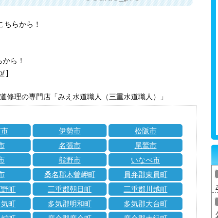
はこちらから！
らから！
o/
]
道修理の専門店「みえ水道職人（三重水道職人）」
市市
伊勢市
松阪市
市
名張市
尾鷲市
市
熊野市
いなべ市
市
桑名郡木曽岬町
員弁郡東員町
菰野町
三重郡朝日町
三重郡川越町
多気町
多気郡明和町
多気郡大台町