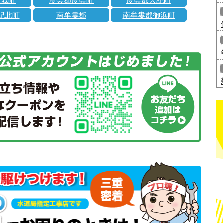
玉城町
度会郡度会町
度会郡大紀町
紀北町
南牟婁郡
南牟婁郡御浜町