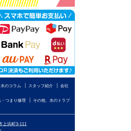
水のコラム
スタッフ紹介
会社
れ・つまり修理
その他、水のトラブ
上浜町3-111