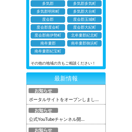
多気郡
多気郡多気町
多気郡明和町
多気郡大台町
度会郡
度会郡玉城町
度会郡度会町
度会郡大紀町
度会郡南伊勢町
北牟婁郡紀北町
南牟婁郡
南牟婁郡御浜町
南牟婁郡紀宝町
その他の地域の方もご相談ください！
最新情報
お知らせ
ポータルサイトをオープンしまし...
お知らせ
公式YouTubeチャンネル開...
お知らせ