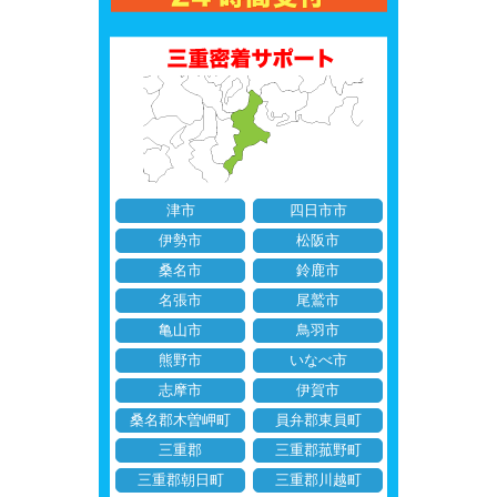
津市
四日市市
伊勢市
松阪市
桑名市
鈴鹿市
名張市
尾鷲市
亀山市
鳥羽市
熊野市
いなべ市
志摩市
伊賀市
桑名郡木曽岬町
員弁郡東員町
三重郡
三重郡菰野町
三重郡朝日町
三重郡川越町