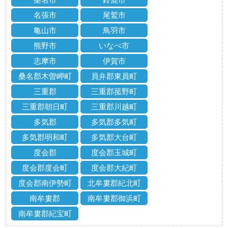
名張市
尾鷲市
亀山市
鳥羽市
熊野市
いなべ市
志摩市
伊賀市
桑名郡木曽岬町
員弁郡東員町
三重郡
三重郡菰野町
三重郡朝日町
三重郡川越町
多気郡
多気郡多気町
多気郡明和町
多気郡大台町
度会郡
度会郡玉城町
度会郡度会町
度会郡大紀町
度会郡南伊勢町
北牟婁郡紀北町
南牟婁郡
南牟婁郡御浜町
南牟婁郡紀宝町