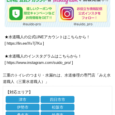
★水道職人の公式LINEアカウントはこちらから！
[
https://lin.ee/Xv7j7Ku
]
★水道職人のインスタグラムはこちらから！
[
https://www.instagram.com/suido_pro/
]
三重のトイレのつまり・水漏れは、水道修理の専門店「みえ水
道職人（三重水道職人）」
【対応エリア】
津市
四日市市
伊勢市
松阪市
桑名市
鈴鹿市