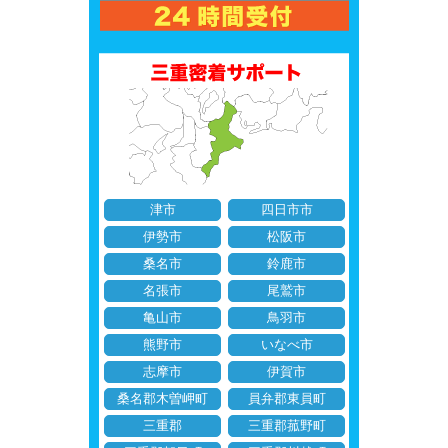
津市
四日市市
伊勢市
松阪市
桑名市
鈴鹿市
名張市
尾鷲市
亀山市
鳥羽市
熊野市
いなべ市
志摩市
伊賀市
桑名郡木曽岬町
員弁郡東員町
三重郡
三重郡菰野町