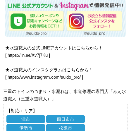
★水道職人の公式LINEアカウントはこちらから！
[
https://lin.ee/Xv7j7Ku
]
★水道職人のインスタグラムはこちらから！
[
https://www.instagram.com/suido_pro/
]
三重のトイレのつまり・水漏れは、水道修理の専門店「みえ水
道職人（三重水道職人）」
【対応エリア】
津市
四日市市
伊勢市
松阪市