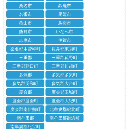
桑名市
鈴鹿市
名張市
尾鷲市
亀山市
鳥羽市
熊野市
いなべ市
志摩市
伊賀市
桑名郡木曽岬町
員弁郡東員町
三重郡
三重郡菰野町
三重郡朝日町
三重郡川越町
多気郡
多気郡多気町
多気郡明和町
多気郡大台町
度会郡
度会郡玉城町
度会郡度会町
度会郡大紀町
度会郡南伊勢町
北牟婁郡紀北町
南牟婁郡
南牟婁郡御浜町
南牟婁郡紀宝町