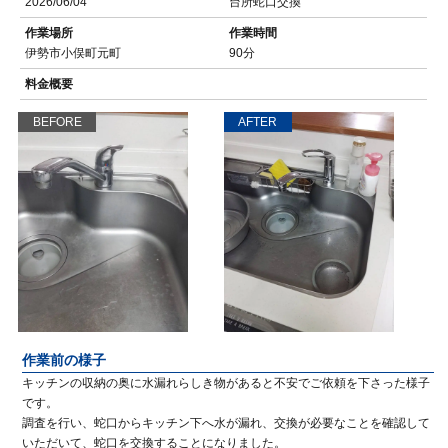
2026/06/04
台所蛇口交換
作業場所
作業時間
伊勢市小俣町元町
90分
料金概要
BEFORE
AFTER
作業前の様子
キッチンの収納の奥に水漏れらしき物があると不安でご依頼を下さった様子
です。
調査を行い、蛇口からキッチン下へ水が漏れ、交換が必要なことを確認して
いただいて、蛇口を交換することになりました。