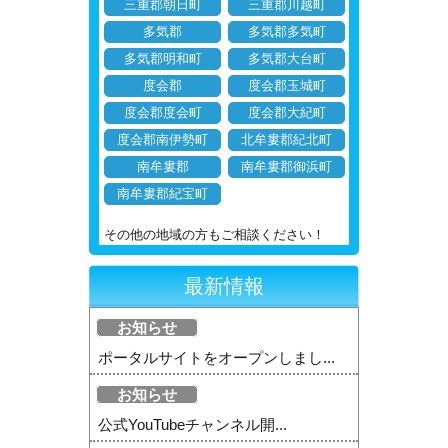
三重郡朝日町
三重郡川越町
多気郡
多気郡多気町
多気郡明和町
多気郡大台町
度会郡
度会郡玉城町
度会郡度会町
度会郡大紀町
度会郡南伊勢町
北牟婁郡紀北町
南牟婁郡
南牟婁郡御浜町
南牟婁郡紀宝町
その他の地域の方もご相談ください！
最新情報
お知らせ
ポータルサイトをオープンしまし...
お知らせ
公式YouTubeチャンネル開...