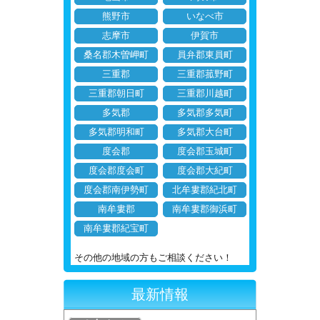
熊野市
いなべ市
志摩市
伊賀市
桑名郡木曽岬町
員弁郡東員町
三重郡
三重郡菰野町
三重郡朝日町
三重郡川越町
多気郡
多気郡多気町
多気郡明和町
多気郡大台町
度会郡
度会郡玉城町
度会郡度会町
度会郡大紀町
度会郡南伊勢町
北牟婁郡紀北町
南牟婁郡
南牟婁郡御浜町
南牟婁郡紀宝町
その他の地域の方もご相談ください！
最新情報