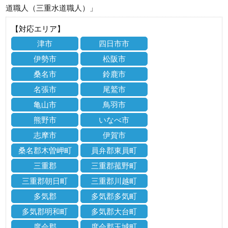
道職人（三重水道職人）」
【対応エリア】
津市
四日市市
伊勢市
松阪市
桑名市
鈴鹿市
名張市
尾鷲市
亀山市
鳥羽市
熊野市
いなべ市
志摩市
伊賀市
桑名郡木曽岬町
員弁郡東員町
三重郡
三重郡菰野町
三重郡朝日町
三重郡川越町
多気郡
多気郡多気町
多気郡明和町
多気郡大台町
度会郡
度会郡玉城町