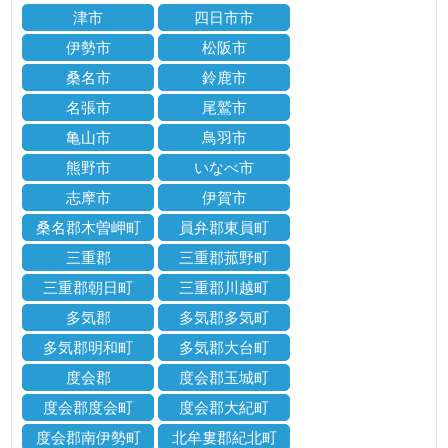
津市
四日市市
伊勢市
松阪市
桑名市
鈴鹿市
名張市
尾鷲市
亀山市
鳥羽市
熊野市
いなべ市
志摩市
伊賀市
桑名郡木曽岬町
員弁郡東員町
三重郡
三重郡菰野町
三重郡朝日町
三重郡川越町
多気郡
多気郡多気町
多気郡明和町
多気郡大台町
度会郡
度会郡玉城町
度会郡度会町
度会郡大紀町
度会郡南伊勢町
北牟婁郡紀北町