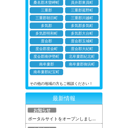
桑名郡木曽岬町
員弁郡東員町
三重郡
三重郡菰野町
三重郡朝日町
三重郡川越町
多気郡
多気郡多気町
多気郡明和町
多気郡大台町
度会郡
度会郡玉城町
度会郡度会町
度会郡大紀町
度会郡南伊勢町
北牟婁郡紀北町
南牟婁郡
南牟婁郡御浜町
南牟婁郡紀宝町
その他の地域の方もご相談ください！
最新情報
お知らせ
ポータルサイトをオープンしまし...