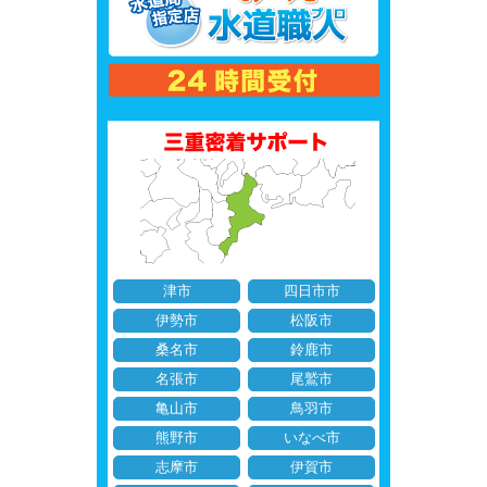
津市
四日市市
伊勢市
松阪市
桑名市
鈴鹿市
名張市
尾鷲市
亀山市
鳥羽市
熊野市
いなべ市
志摩市
伊賀市