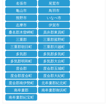
名張市
尾鷲市
亀山市
鳥羽市
熊野市
いなべ市
志摩市
伊賀市
桑名郡木曽岬町
員弁郡東員町
三重郡
三重郡菰野町
三重郡朝日町
三重郡川越町
多気郡
多気郡多気町
多気郡明和町
多気郡大台町
度会郡
度会郡玉城町
度会郡度会町
度会郡大紀町
度会郡南伊勢町
北牟婁郡紀北町
南牟婁郡
南牟婁郡御浜町
南牟婁郡紀宝町