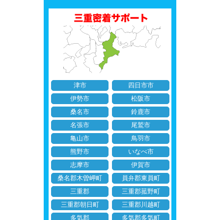
津市
四日市市
伊勢市
松阪市
桑名市
鈴鹿市
名張市
尾鷲市
亀山市
鳥羽市
熊野市
いなべ市
志摩市
伊賀市
桑名郡木曽岬町
員弁郡東員町
三重郡
三重郡菰野町
三重郡朝日町
三重郡川越町
多気郡
多気郡多気町