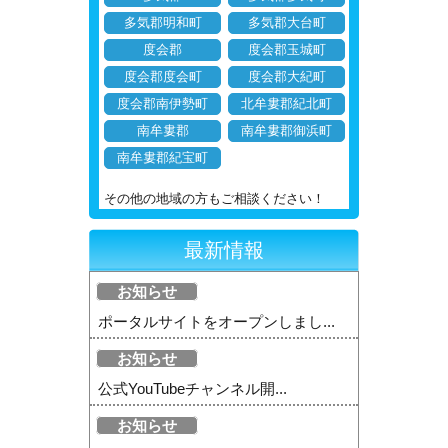
多気郡明和町
多気郡大台町
度会郡
度会郡玉城町
度会郡度会町
度会郡大紀町
度会郡南伊勢町
北牟婁郡紀北町
南牟婁郡
南牟婁郡御浜町
南牟婁郡紀宝町
その他の地域の方もご相談ください！
最新情報
お知らせ
ポータルサイトをオープンしまし...
お知らせ
公式YouTubeチャンネル開...
お知らせ