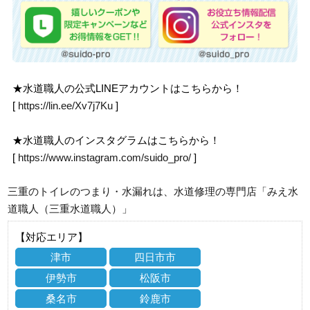
★水道職人の公式LINEアカウントはこちらから！
[
https://lin.ee/Xv7j7Ku
]
★水道職人のインスタグラムはこちらから！
[
https://www.instagram.com/suido_pro/
]
三重のトイレのつまり・水漏れは、水道修理の専門店「みえ水
道職人（三重水道職人）」
【対応エリア】
津市
四日市市
伊勢市
松阪市
桑名市
鈴鹿市