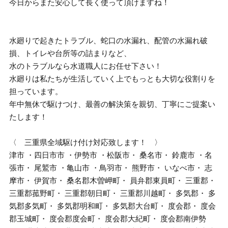
今日からまた安心して長く使って頂けますね！
水廻りで起きたトラブル、蛇口の水漏れ、配管の水漏れ破
損、トイレや台所等の詰まりなど、
水のトラブルなら水道職人にお任せ下さい！
水廻りは私たちが生活していく上でもっとも大切な役割りを
担っています。
年中無休で駆けつけ、最善の解決策を親切、丁寧にご提案い
たします！
〈 三重県全域駆け付け対応致します！ 〉
津市 ・四日市市 ・伊勢市 ・松阪市・ 桑名市・ 鈴鹿市 ・名
張市・ 尾鷲市 ・亀山市 ・鳥羽市・ 熊野市・ いなべ市・ 志
摩市・ 伊賀市・ 桑名郡木曽岬町・ 員弁郡東員町・ 三重郡・
三重郡菰野町・ 三重郡朝日町・ 三重郡川越町・ 多気郡・ 多
気郡多気町・ 多気郡明和町・ 多気郡大台町・ 度会郡・ 度会
郡玉城町・ 度会郡度会町・ 度会郡大紀町・ 度会郡南伊勢