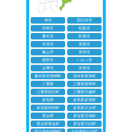
津市
四日市市
伊勢市
松阪市
桑名市
鈴鹿市
名張市
尾鷲市
亀山市
鳥羽市
熊野市
いなべ市
志摩市
伊賀市
桑名郡木曽岬町
員弁郡東員町
三重郡
三重郡菰野町
三重郡朝日町
三重郡川越町
多気郡
多気郡多気町
多気郡明和町
多気郡大台町
度会郡
度会郡玉城町
度会郡度会町
度会郡大紀町
度会郡南伊勢町
北牟婁郡紀北町