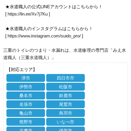
★水道職人の公式LINEアカウントはこちらから！
[
https://lin.ee/Xv7j7Ku
]
★水道職人のインスタグラムはこちらから！
[
https://www.instagram.com/suido_pro/
]
三重のトイレのつまり・水漏れは、水道修理の専門店「みえ水
道職人（三重水道職人）」
【対応エリア】
津市
四日市市
伊勢市
松阪市
桑名市
鈴鹿市
名張市
尾鷲市
亀山市
鳥羽市
熊野市
いなべ市
志摩市
伊賀市