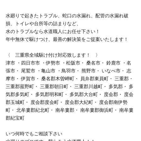
水廻りで起きたトラブル、蛇口の水漏れ、配管の水漏れ破
損、トイレや台所等の詰まりなど、
水のトラブルなら水道職人にお任せ下さい！
年中無休で駆けつけ、最善の解決策をご提案いたします！
〈 三重県全域駆け付け対応致します！ 〉
津市 ・四日市市 ・伊勢市 ・松阪市・ 桑名市・ 鈴鹿市 ・名
張市・ 尾鷲市 ・亀山市 ・鳥羽市・ 熊野市・ いなべ市・ 志
摩市・ 伊賀市・ 桑名郡木曽岬町・ 員弁郡東員町・ 三重郡・
三重郡菰野町・ 三重郡朝日町・ 三重郡川越町・ 多気郡・ 多
気郡多気町・ 多気郡明和町・ 多気郡大台町・ 度会郡・ 度会
郡玉城町・ 度会郡度会町・ 度会郡大紀町・ 度会郡南伊勢
町・ 北牟婁郡紀北町・ 南牟婁郡・ 南牟婁郡御浜町・ 南牟婁
郡紀宝町
いつ何時でもご相談下さい