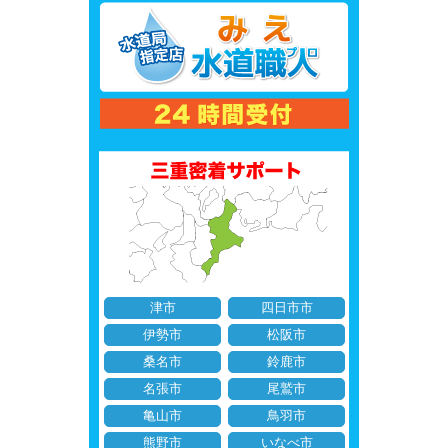
津市
四日市市
伊勢市
松阪市
桑名市
鈴鹿市
名張市
尾鷲市
亀山市
鳥羽市
熊野市
いなべ市