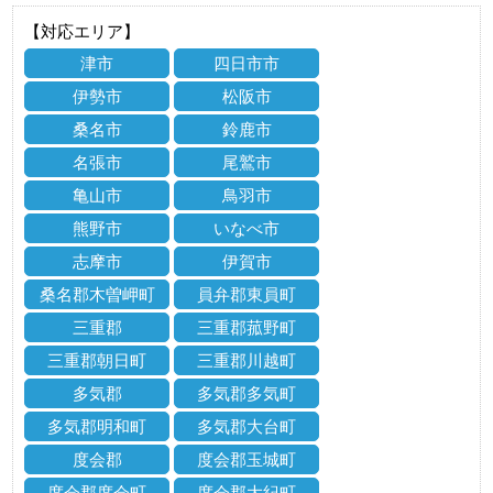
【対応エリア】
津市
四日市市
伊勢市
松阪市
桑名市
鈴鹿市
名張市
尾鷲市
亀山市
鳥羽市
熊野市
いなべ市
志摩市
伊賀市
桑名郡木曽岬町
員弁郡東員町
三重郡
三重郡菰野町
三重郡朝日町
三重郡川越町
多気郡
多気郡多気町
多気郡明和町
多気郡大台町
度会郡
度会郡玉城町
度会郡度会町
度会郡大紀町