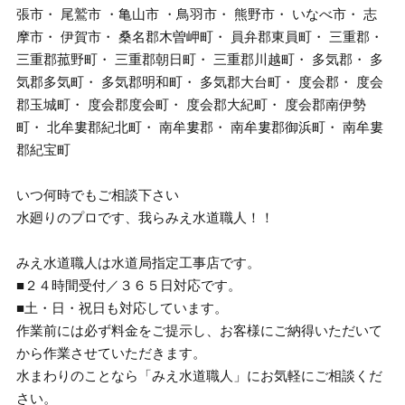
張市・ 尾鷲市 ・亀山市 ・鳥羽市・ 熊野市・ いなべ市・ 志
摩市・ 伊賀市・ 桑名郡木曽岬町・ 員弁郡東員町・ 三重郡・
三重郡菰野町・ 三重郡朝日町・ 三重郡川越町・ 多気郡・ 多
気郡多気町・ 多気郡明和町・ 多気郡大台町・ 度会郡・ 度会
郡玉城町・ 度会郡度会町・ 度会郡大紀町・ 度会郡南伊勢
町・ 北牟婁郡紀北町・ 南牟婁郡・ 南牟婁郡御浜町・ 南牟婁
郡紀宝町
いつ何時でもご相談下さい
水廻りのプロです、我らみえ水道職人！！
みえ水道職人は水道局指定工事店です。
■２４時間受付／３６５日対応です。
■土・日・祝日も対応しています。
作業前には必ず料金をご提示し、お客様にご納得いただいて
から作業させていただきます。
水まわりのことなら「みえ水道職人」にお気軽にご相談くだ
さい。