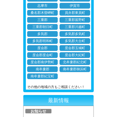
志摩市
伊賀市
桑名郡木曽岬町
員弁郡東員町
三重郡
三重郡菰野町
三重郡朝日町
三重郡川越町
多気郡
多気郡多気町
多気郡明和町
多気郡大台町
度会郡
度会郡玉城町
度会郡度会町
度会郡大紀町
度会郡南伊勢町
北牟婁郡紀北町
南牟婁郡
南牟婁郡御浜町
南牟婁郡紀宝町
その他の地域の方もご相談ください！
最新情報
お知らせ