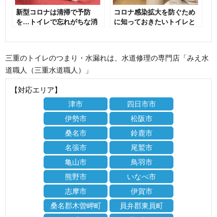
新型コロナは清掃で予防
コロナ感染拡大を防ぐため
を…トイレで忘れがちな消
に知っておきたいトイレと
毒ポイント
浴室の清掃
三重のトイレのつまり・水漏れは、水道修理の専門店「みえ水
道職人（三重水道職人）」
【対応エリア】
津市
四日市市
伊勢市
松阪市
桑名市
鈴鹿市
名張市
尾鷲市
亀山市
鳥羽市
熊野市
いなべ市
志摩市
伊賀市
桑名郡木曽岬町
員弁郡東員町