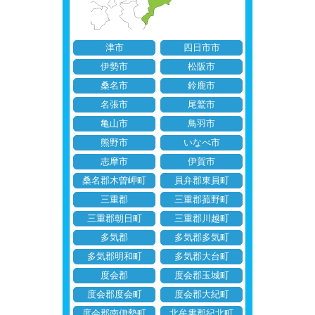
津市
四日市市
伊勢市
松阪市
桑名市
鈴鹿市
名張市
尾鷲市
亀山市
鳥羽市
熊野市
いなべ市
志摩市
伊賀市
桑名郡木曽岬町
員弁郡東員町
三重郡
三重郡菰野町
三重郡朝日町
三重郡川越町
多気郡
多気郡多気町
多気郡明和町
多気郡大台町
度会郡
度会郡玉城町
度会郡度会町
度会郡大紀町
度会郡南伊勢町
北牟婁郡紀北町