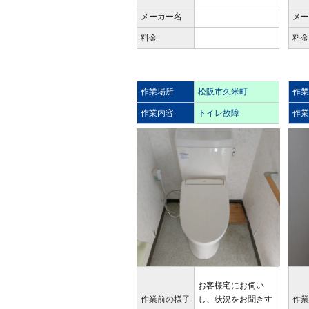
メーカー名
メ
料金
料
作業場所
松阪市久米町
作
作業内容
トイレ故障
作
お客様宅にお伺い
作業前の様子
し、状況をお聞きす
作