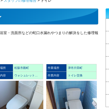
>
スタッフの修理報告
> トイレ
レ
浴室・洗面所などの蛇口水漏れやつまりの解決をした修理報
業場所
松阪市殿町
作業場所
津市片田町
業内容
ウォシュレット…
作業内容
トイレ交換