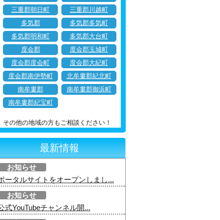
三重郡朝日町
三重郡川越町
多気郡
多気郡多気町
多気郡明和町
多気郡大台町
度会郡
度会郡玉城町
度会郡度会町
度会郡大紀町
度会郡南伊勢町
北牟婁郡紀北町
南牟婁郡
南牟婁郡御浜町
南牟婁郡紀宝町
その他の地域の方もご相談ください！
最新情報
お知らせ
ポータルサイトをオープンしまし...
お知らせ
公式YouTubeチャンネル開...