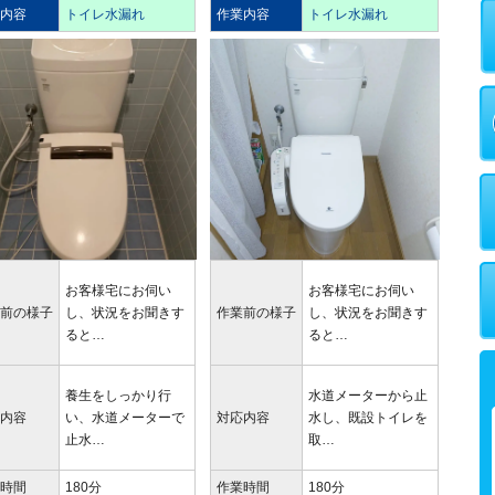
業内容
トイレ水漏れ
作業内容
トイレ水漏れ
お客様宅にお伺い
お客様宅にお伺い
業前の様子
し、状況をお聞きす
作業前の様子
し、状況をお聞きす
ると…
ると…
養生をしっかり行
水道メーターから止
応内容
い、水道メーターで
対応内容
水し、既設トイレを
止水…
取…
業時間
180分
作業時間
180分