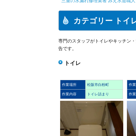
三重の水漏れ修理業者 みえ水道職人
カテゴリー トイ
専門のスタッフがトイレやキッチン・
告です。
トイレ
作業場所
松阪市白粉町
作
作業内容
トイレ詰まり
作