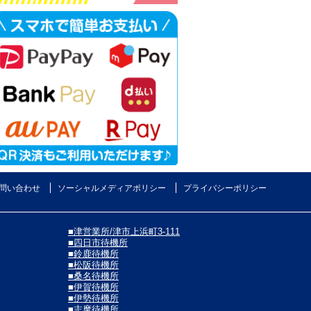
問い合わせ
ソーシャルメディアポリシー
プライバシーポリシー
■津営業所/津市上浜町3-111
■四日市待機所
■鈴鹿待機所
■松阪待機所
■桑名待機所
■伊賀待機所
■伊勢待機所
■志摩待機所