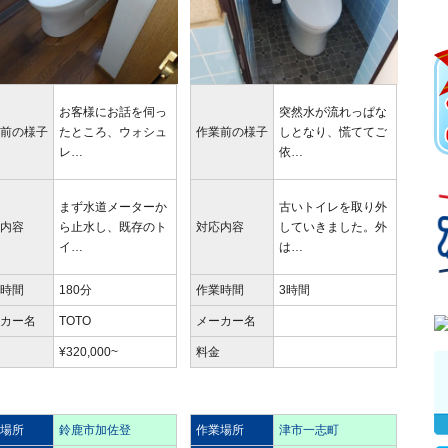
お客様にお話を伺っ
突然水が流れっぱな
業前の様子
たところ、ウォシュ
作業前の様子
しとなり、慌ててご
レ…
依…
まず水道メーターか
古いトイレを取り外
応内容
ら止水し、既存のト
対応内容
していきました。外
イ…
は…
業時間
180分
作業時間
3時間
ーカー名
TOTO
メーカー名
金
¥320,000~
料金
業場所
鈴鹿市加佐登
作業場所
津市一志町