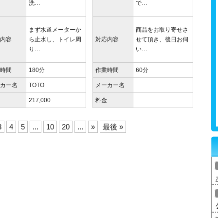
洗…
で…
まず水道メーターか
商品をお取り寄せさ
応内容
ら止水し、トイレ周
対応内容
せて頂き、後日お伺
り…
い…
業時間
180分
作業時間
60分
ーカー名
TOTO
メーカー名
金
217,000
料金
3
4
5
...
10
20
...
»
最後 »