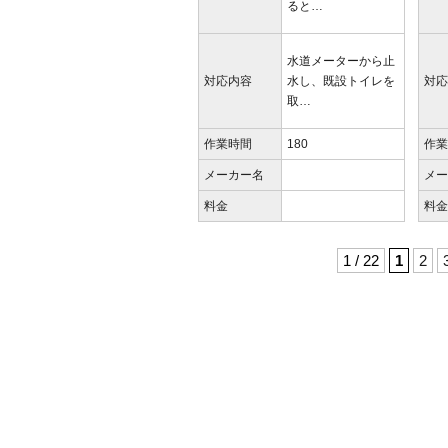
ると…
水道メーターから止
対応内容
水し、既設トイレを
対
取…
作業時間
180
作
メーカー名
メ
料金
料
1 / 22
1
2