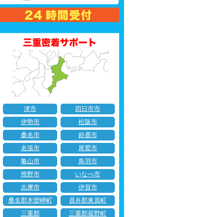
津市
四日市市
伊勢市
松阪市
桑名市
鈴鹿市
名張市
尾鷲市
亀山市
鳥羽市
熊野市
いなべ市
志摩市
伊賀市
桑名郡木曽岬町
員弁郡東員町
三重郡
三重郡菰野町