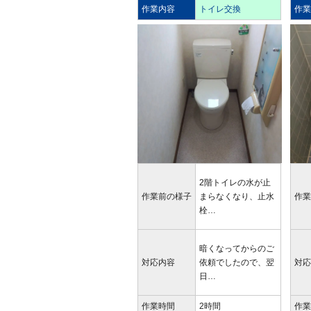
作業内容
トイレ交換
作
2階トイレの水が止
作業前の様子
まらなくなり、止水
作
栓…
暗くなってからのご
対応内容
依頼でしたので、翌
対
日…
作業時間
2時間
作