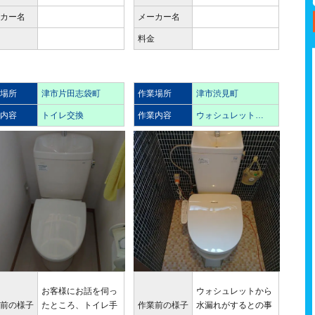
ーカー名
メーカー名
金
料金
業場所
津市片田志袋町
作業場所
津市渋見町
業内容
トイレ交換
作業内容
ウォシュレット…
お客様にお話を伺っ
ウォシュレットから
業前の様子
たところ、トイレ手
作業前の様子
水漏れがするとの事