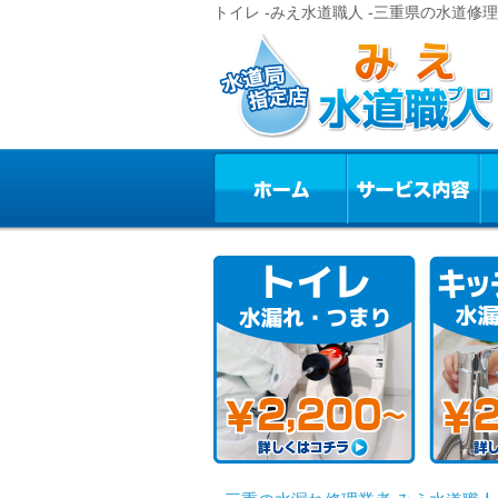
トイレ -みえ水道職人 -三重県の水道