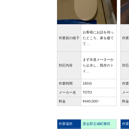
お客様にお話を伺っ
作業前の様子
たところ、家を建て
作
て…
まず水道メーターか
対応内容
ら止水し、既存のト
対
イ…
作業時間
180分
作
メーカー名
TOTO
メ
料金
¥440,000~
料
作業場所
度会郡玉城町勝田
作