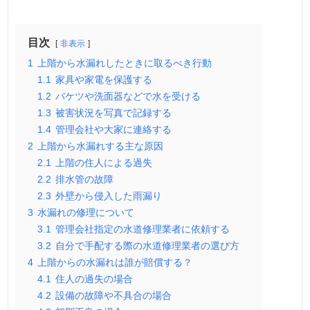
目次
非表示
1
上階から水漏れしたときに取るべき行動
1.1
家具や家電を保護する
1.2
バケツや洗面器などで水を受ける
1.3
被害状況を写真で記録する
1.4
管理会社や大家に連絡する
2
上階から水漏れする主な原因
2.1
上階の住人による過失
2.2
排水管の故障
2.3
外壁から侵入した雨漏り
3
水漏れの修理について
3.1
管理会社指定の水道修理業者に依頼する
3.2
自分で手配する際の水道修理業者の選び方
4
上階からの水漏れは誰が賠償する？
4.1
住人の過失の場合
4.2
設備の故障や不具合の場合