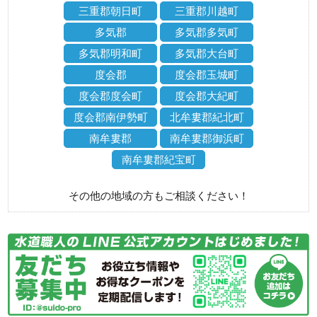
三重郡朝日町
三重郡川越町
多気郡
多気郡多気町
多気郡明和町
多気郡大台町
度会郡
度会郡玉城町
度会郡度会町
度会郡大紀町
度会郡南伊勢町
北牟婁郡紀北町
南牟婁郡
南牟婁郡御浜町
南牟婁郡紀宝町
その他の地域の方もご相談ください！