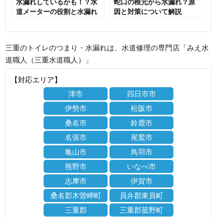
水漏れしているかも！？水
蛇口の根元から水漏れ？原
道メーターの役割と水漏れ
因と対策について解説
の確認方法【水道職人：公
式】
三重のトイレのつまり・水漏れは、水道修理の専門店「みえ水
道職人（三重水道職人）」
【対応エリア】
津市
四日市市
伊勢市
松阪市
桑名市
鈴鹿市
名張市
尾鷲市
亀山市
鳥羽市
熊野市
いなべ市
志摩市
伊賀市
桑名郡木曽岬町
員弁郡東員町
三重郡
三重郡菰野町