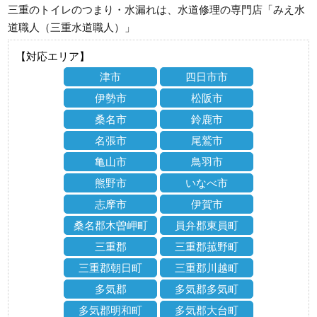
三重のトイレのつまり・水漏れは、水道修理の専門店「みえ水
道職人（三重水道職人）」
【対応エリア】
津市
四日市市
伊勢市
松阪市
桑名市
鈴鹿市
名張市
尾鷲市
亀山市
鳥羽市
熊野市
いなべ市
志摩市
伊賀市
桑名郡木曽岬町
員弁郡東員町
三重郡
三重郡菰野町
三重郡朝日町
三重郡川越町
多気郡
多気郡多気町
多気郡明和町
多気郡大台町