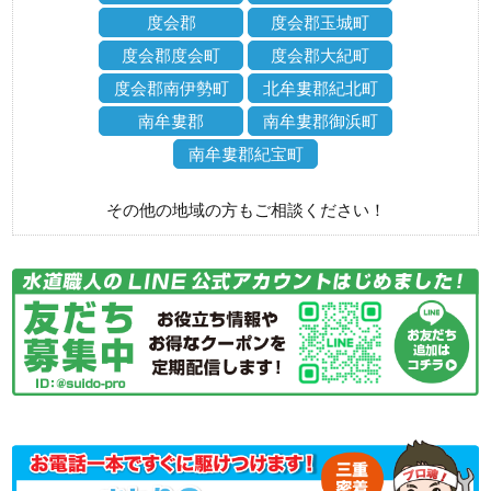
度会郡
度会郡玉城町
度会郡度会町
度会郡大紀町
度会郡南伊勢町
北牟婁郡紀北町
南牟婁郡
南牟婁郡御浜町
南牟婁郡紀宝町
その他の地域の方もご相談ください！