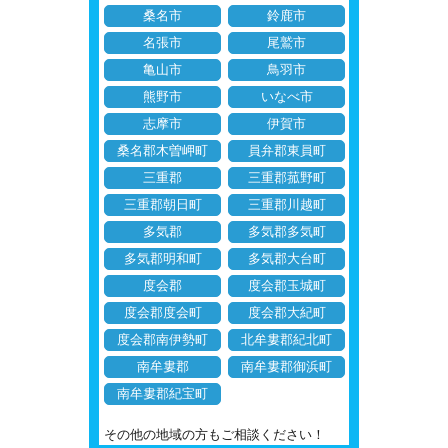
桑名市
鈴鹿市
名張市
尾鷲市
亀山市
鳥羽市
熊野市
いなべ市
志摩市
伊賀市
桑名郡木曽岬町
員弁郡東員町
三重郡
三重郡菰野町
三重郡朝日町
三重郡川越町
多気郡
多気郡多気町
多気郡明和町
多気郡大台町
度会郡
度会郡玉城町
度会郡度会町
度会郡大紀町
度会郡南伊勢町
北牟婁郡紀北町
南牟婁郡
南牟婁郡御浜町
南牟婁郡紀宝町
その他の地域の方もご相談ください！