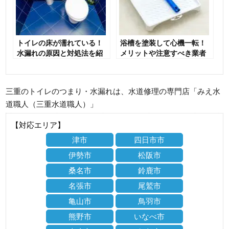
トイレの床が濡れている！
浴槽を塗装して心機一転！
水漏れの原因と対処法を紹
メリットや注意すべき業者
介
選びも解説
三重のトイレのつまり・水漏れは、水道修理の専門店「みえ水
道職人（三重水道職人）」
【対応エリア】
津市
四日市市
伊勢市
松阪市
桑名市
鈴鹿市
名張市
尾鷲市
亀山市
鳥羽市
熊野市
いなべ市