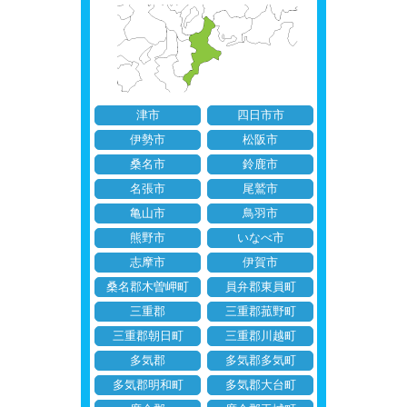
津市
四日市市
伊勢市
松阪市
桑名市
鈴鹿市
名張市
尾鷲市
亀山市
鳥羽市
熊野市
いなべ市
志摩市
伊賀市
桑名郡木曽岬町
員弁郡東員町
三重郡
三重郡菰野町
三重郡朝日町
三重郡川越町
多気郡
多気郡多気町
多気郡明和町
多気郡大台町