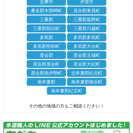
志摩市
伊賀市
桑名郡木曽岬町
員弁郡東員町
三重郡
三重郡菰野町
三重郡朝日町
三重郡川越町
多気郡
多気郡多気町
多気郡明和町
多気郡大台町
度会郡
度会郡玉城町
度会郡度会町
度会郡大紀町
度会郡南伊勢町
北牟婁郡紀北町
南牟婁郡
南牟婁郡御浜町
南牟婁郡紀宝町
その他の地域の方もご相談ください！