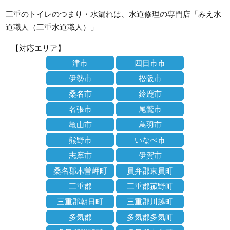
三重のトイレのつまり・水漏れは、水道修理の専門店「みえ水
道職人（三重水道職人）」
【対応エリア】
津市
四日市市
伊勢市
松阪市
桑名市
鈴鹿市
名張市
尾鷲市
亀山市
鳥羽市
熊野市
いなべ市
志摩市
伊賀市
桑名郡木曽岬町
員弁郡東員町
三重郡
三重郡菰野町
三重郡朝日町
三重郡川越町
多気郡
多気郡多気町