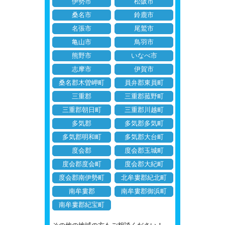
伊勢市
松阪市
桑名市
鈴鹿市
名張市
尾鷲市
亀山市
鳥羽市
熊野市
いなべ市
志摩市
伊賀市
桑名郡木曽岬町
員弁郡東員町
三重郡
三重郡菰野町
三重郡朝日町
三重郡川越町
多気郡
多気郡多気町
多気郡明和町
多気郡大台町
度会郡
度会郡玉城町
度会郡度会町
度会郡大紀町
度会郡南伊勢町
北牟婁郡紀北町
南牟婁郡
南牟婁郡御浜町
南牟婁郡紀宝町