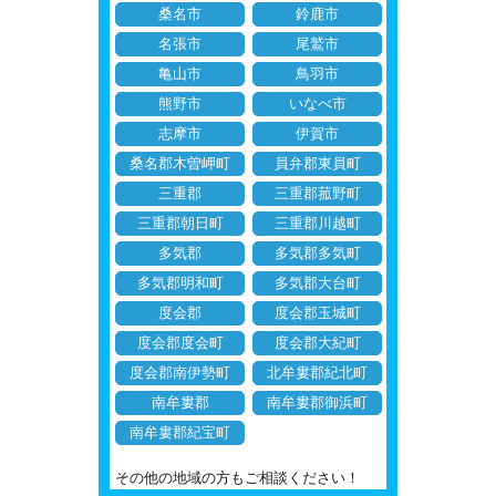
桑名市
鈴鹿市
名張市
尾鷲市
亀山市
鳥羽市
熊野市
いなべ市
志摩市
伊賀市
桑名郡木曽岬町
員弁郡東員町
三重郡
三重郡菰野町
三重郡朝日町
三重郡川越町
多気郡
多気郡多気町
多気郡明和町
多気郡大台町
度会郡
度会郡玉城町
度会郡度会町
度会郡大紀町
度会郡南伊勢町
北牟婁郡紀北町
南牟婁郡
南牟婁郡御浜町
南牟婁郡紀宝町
その他の地域の方もご相談ください！