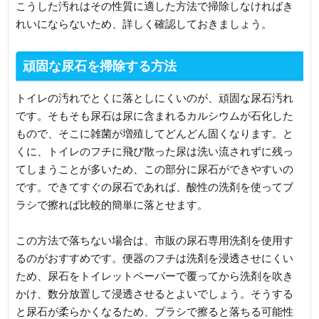
こうした汚れはその性質に適した方法で掃除しなければき
れいにならないため、詳しく確認しておきましょう。
頑固な尿石を掃除する方法
トイレの汚れでとくに落としにくいのが、頑固な尿石汚れ
です。そもそも尿石は尿に含まれるカルシウムが石化した
もので、そこに雑菌が増殖してどんどん固くなります。と
くに、トイレのフチに飛び散った尿は洗い流されずに残っ
てしまうことが多いため、この部分に尿石ができやすいの
です。できてすぐの尿石であれば、酸性の洗剤を使ってブ
ラシで擦れば比較的簡単に落とせます。
この方法で落ちない場合は、市販の尿石専用洗剤を使用す
るのがおすすめです。便器のフチは洗剤を浸透させにくい
ため、尿石をトイレットペーパーで覆ってから洗剤を吹き
かけ、数分放置して浸透させるとよいでしょう。そうする
と尿石が柔らかくなるため、ブラシで擦ると落ちる可能性