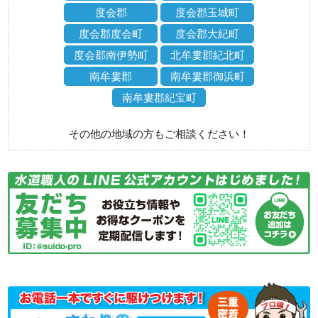
度会郡
度会郡玉城町
度会郡度会町
度会郡大紀町
度会郡南伊勢町
北牟婁郡紀北町
南牟婁郡
南牟婁郡御浜町
南牟婁郡紀宝町
その他の地域の方もご相談ください！