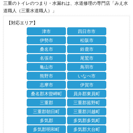
三重のトイレのつまり・水漏れは、水道修理の専門店「みえ水
道職人（三重水道職人）」
【対応エリア】
津市
四日市市
伊勢市
松阪市
桑名市
鈴鹿市
名張市
尾鷲市
亀山市
鳥羽市
熊野市
いなべ市
志摩市
伊賀市
桑名郡木曽岬町
員弁郡東員町
三重郡
三重郡菰野町
三重郡朝日町
三重郡川越町
多気郡
多気郡多気町
多気郡明和町
多気郡大台町