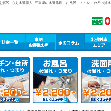
解説 -みえ水道職人 -三重県の水道修理、お風呂、トイレ、台所の排