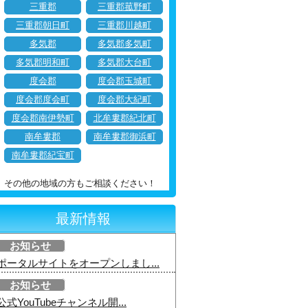
三重郡
三重郡菰野町
三重郡朝日町
三重郡川越町
多気郡
多気郡多気町
多気郡明和町
多気郡大台町
度会郡
度会郡玉城町
度会郡度会町
度会郡大紀町
度会郡南伊勢町
北牟婁郡紀北町
南牟婁郡
南牟婁郡御浜町
南牟婁郡紀宝町
その他の地域の方もご相談ください！
最新情報
お知らせ
ポータルサイトをオープンしまし...
お知らせ
公式YouTubeチャンネル開...