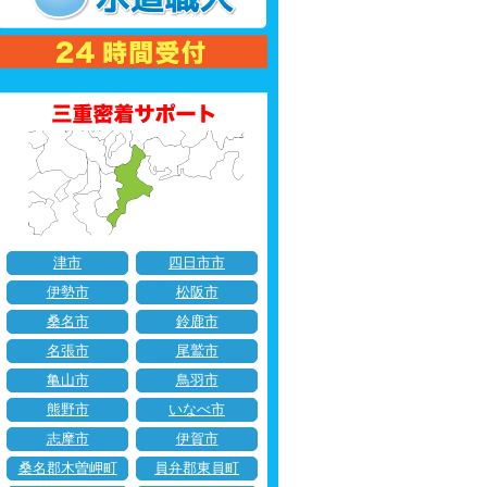
津市
四日市市
伊勢市
松阪市
桑名市
鈴鹿市
名張市
尾鷲市
亀山市
鳥羽市
熊野市
いなべ市
志摩市
伊賀市
桑名郡木曽岬町
員弁郡東員町