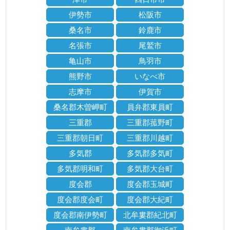
伊勢市
松阪市
桑名市
鈴鹿市
名張市
尾鷲市
亀山市
鳥羽市
熊野市
いなべ市
志摩市
伊賀市
桑名郡木曽岬町
員弁郡東員町
三重郡
三重郡菰野町
三重郡朝日町
三重郡川越町
多気郡
多気郡多気町
多気郡明和町
多気郡大台町
度会郡
度会郡玉城町
度会郡度会町
度会郡大紀町
度会郡南伊勢町
北牟婁郡紀北町