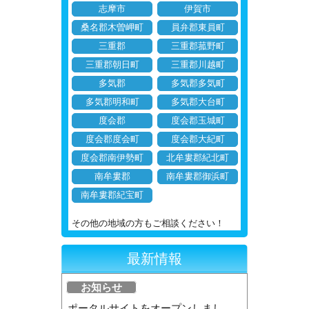
志摩市
伊賀市
桑名郡木曽岬町
員弁郡東員町
三重郡
三重郡菰野町
三重郡朝日町
三重郡川越町
多気郡
多気郡多気町
多気郡明和町
多気郡大台町
度会郡
度会郡玉城町
度会郡度会町
度会郡大紀町
度会郡南伊勢町
北牟婁郡紀北町
南牟婁郡
南牟婁郡御浜町
南牟婁郡紀宝町
その他の地域の方もご相談ください！
最新情報
お知らせ
ポータルサイトをオープンしまし...