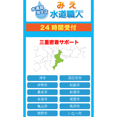
津市
四日市市
伊勢市
松阪市
桑名市
鈴鹿市
名張市
尾鷲市
亀山市
鳥羽市
熊野市
いなべ市