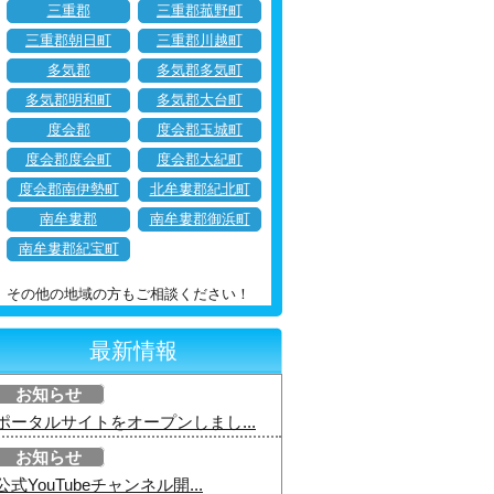
三重郡
三重郡菰野町
三重郡朝日町
三重郡川越町
多気郡
多気郡多気町
多気郡明和町
多気郡大台町
度会郡
度会郡玉城町
度会郡度会町
度会郡大紀町
度会郡南伊勢町
北牟婁郡紀北町
南牟婁郡
南牟婁郡御浜町
南牟婁郡紀宝町
その他の地域の方もご相談ください！
最新情報
お知らせ
ポータルサイトをオープンしまし...
お知らせ
公式YouTubeチャンネル開...