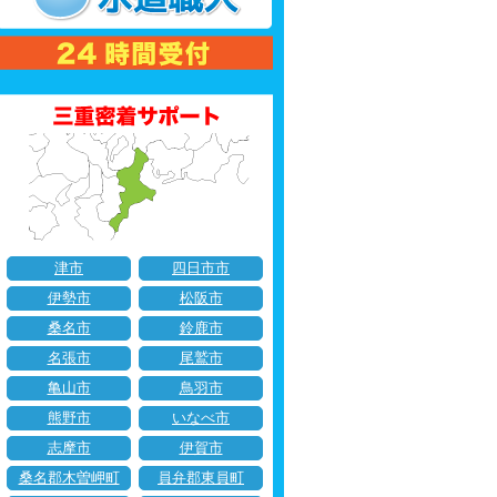
津市
四日市市
伊勢市
松阪市
桑名市
鈴鹿市
名張市
尾鷲市
亀山市
鳥羽市
熊野市
いなべ市
志摩市
伊賀市
桑名郡木曽岬町
員弁郡東員町