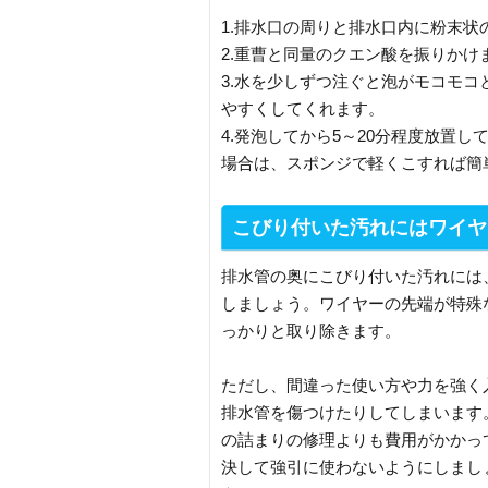
1.排水口の周りと排水口内に粉末
2.重曹と同量のクエン酸を振りかけ
3.水を少しずつ注ぐと泡がモコモ
やすくしてくれます。
4.発泡してから5～20分程度放置
場合は、スポンジで軽くこすれば簡
こびり付いた汚れにはワイヤ
排水管の奥にこびり付いた汚れには
しましょう。ワイヤーの先端が特殊
っかりと取り除きます。
ただし、間違った使い方や力を強く
排水管を傷つけたりしてしまいます
の詰まりの修理よりも費用がかかっ
決して強引に使わないようにしまし