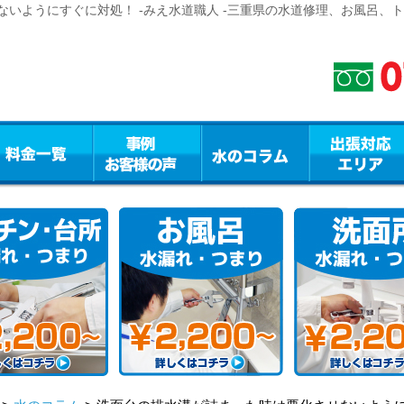
いようにすぐに対処！ -みえ水道職人 -三重県の水道修理、お風呂、