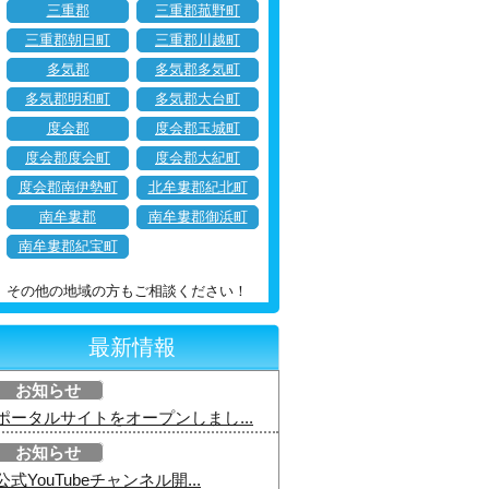
三重郡
三重郡菰野町
三重郡朝日町
三重郡川越町
多気郡
多気郡多気町
多気郡明和町
多気郡大台町
度会郡
度会郡玉城町
度会郡度会町
度会郡大紀町
度会郡南伊勢町
北牟婁郡紀北町
南牟婁郡
南牟婁郡御浜町
南牟婁郡紀宝町
その他の地域の方もご相談ください！
最新情報
お知らせ
ポータルサイトをオープンしまし...
お知らせ
公式YouTubeチャンネル開...